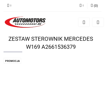
(
0
)
Zaloguj się
Zarejestruj się
Dodaj zgłoszenie
ZESTAW STEROWNIK MERCEDES
W169 A2661536379
PROMOCJA