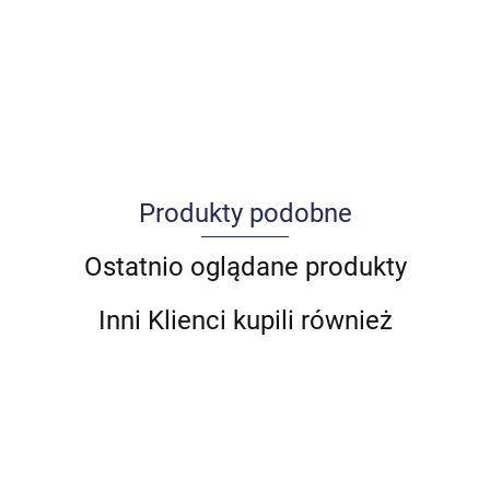
Produkty podobne
Allegro_panel.ImageData
Ostatnio oglądane produkty
Inni Klienci kupili również