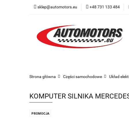
sklep@automotors.eu
+48 731 133 484
Części samochodo
Car audio
Now
Części samochodowe
Części karoserii
Strona główna
Części samochodowe
Układ elek
KOMPUTER SILNIKA MERCEDES
PROMOCJA