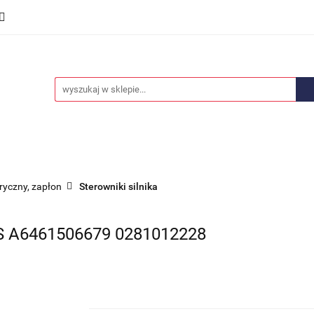
we
Części karoserii
Opony i felgi
Wyposażenie i
ości
Promocje
Opony i felgi
Wyposażenie i akcesoria
Car audio
tryczny, zapłon
Sterowniki silnika
 A6461506679 0281012228