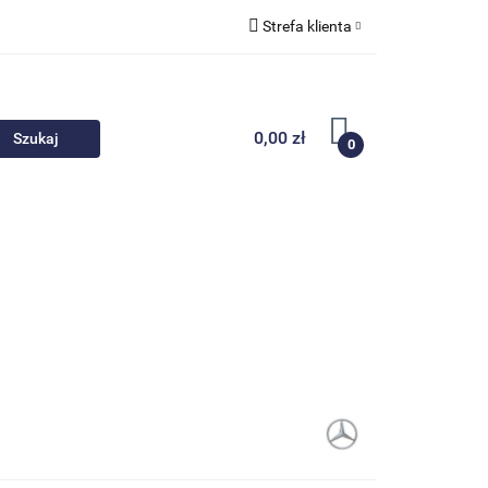
Strefa klienta
 akcesoria
Zaloguj się
Zarejestruj się
0,00 zł
0
Dodaj zgłoszenie
Nowości
Promocje