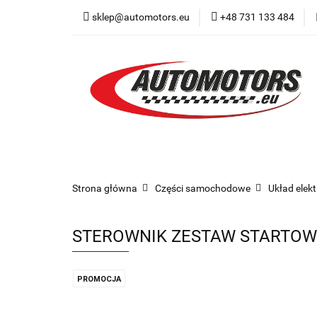
sklep@automotors.eu
+48 731 133 484
Części samochodo
Car audio
Now
Części samochodowe
Części karoserii
Strona główna
Części samochodowe
Układ elek
STEROWNIK ZESTAW STARTOWY
PROMOCJA