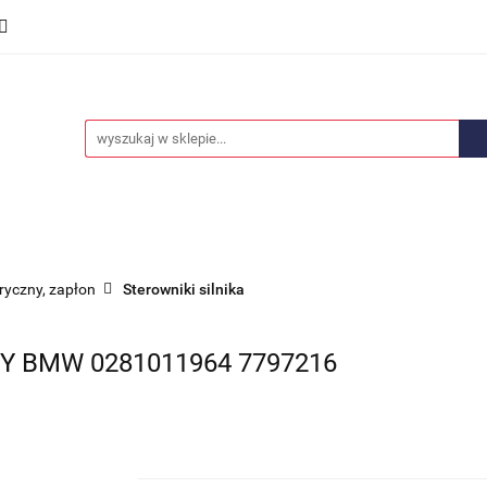
we
Części karoserii
Opony i felgi
Wyposażenie i
ości
Promocje
Opony i felgi
Wyposażenie i akcesoria
Car audio
tryczny, zapłon
Sterowniki silnika
 BMW 0281011964 7797216