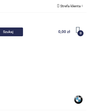
Strefa klienta
 akcesoria
Zaloguj się
Zarejestruj się
0,00 zł
0
Dodaj zgłoszenie
Nowości
Promocje