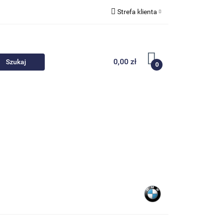
Strefa klienta
 akcesoria
Zaloguj się
Zarejestruj się
0,00 zł
0
Dodaj zgłoszenie
Nowości
Promocje