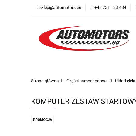
sklep@automotors.eu
+48 731 133 484
Części samochodo
Car audio
Now
Części samochodowe
Części karoserii
Strona główna
Części samochodowe
Układ elek
KOMPUTER ZESTAW STARTOWY 
PROMOCJA