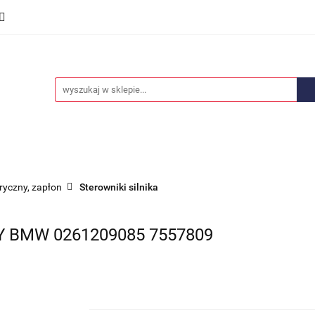
we
Części karoserii
Opony i felgi
Wyposażenie i
ości
Promocje
Opony i felgi
Wyposażenie i akcesoria
Car audio
tryczny, zapłon
Sterowniki silnika
BMW 0261209085 7557809