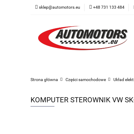
sklep@automotors.eu
+48 731 133 484
Części samochodo
Car audio
Now
Części samochodowe
Części karoserii
Strona główna
Części samochodowe
Układ elek
KOMPUTER STEROWNIK VW SKO