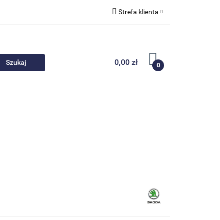
Strefa klienta
 akcesoria
Zaloguj się
Zarejestruj się
0,00 zł
0
Dodaj zgłoszenie
Nowości
Promocje