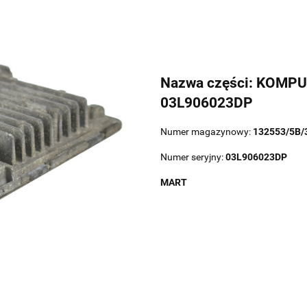
Nazwa części: KOMP
03L906023DP
Numer magazynowy:
132553/5B/
Numer seryjny:
03L906023DP
MART