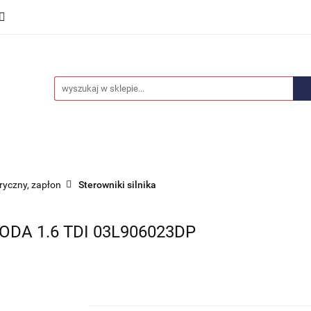
we
Części karoserii
Opony i felgi
Wyposażenie i
ości
Promocje
Opony i felgi
Wyposażenie i akcesoria
Car audio
tryczny, zapłon
Sterowniki silnika
DA 1.6 TDI 03L906023DP