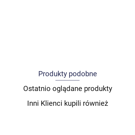
Produkty podobne
Allegro_panel.ImageData
Ostatnio oglądane produkty
Inni Klienci kupili również