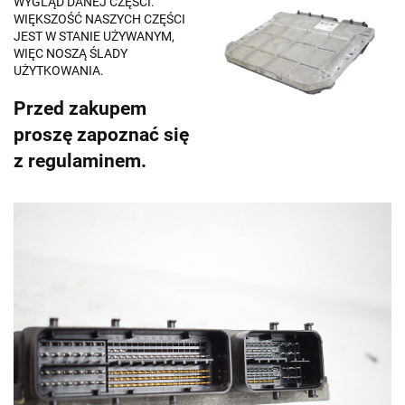
WYGLĄD DANEJ CZĘŚCI.
WIĘKSZOŚĆ NASZYCH CZĘŚCI
JEST W STANIE UŻYWANYM,
WIĘC NOSZĄ ŚLADY
UŻYTKOWANIA.
Przed zakupem
proszę zapoznać się
z regulaminem.