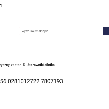
we
Części karoserii
Opony i felgi
Wyposażenie i
ości
Promocje
Opony i felgi
Wyposażenie i akcesoria
Car audio
tryczny, zapłon
Sterowniki silnika
6 0281012722 7807193