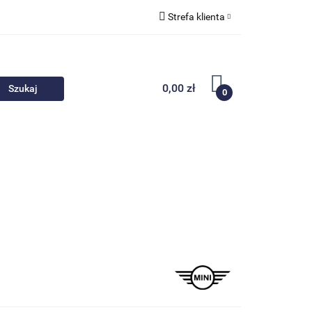
Strefa klienta
 akcesoria
Zaloguj się
Zarejestruj się
0,00 zł
0
Dodaj zgłoszenie
Nowości
Promocje