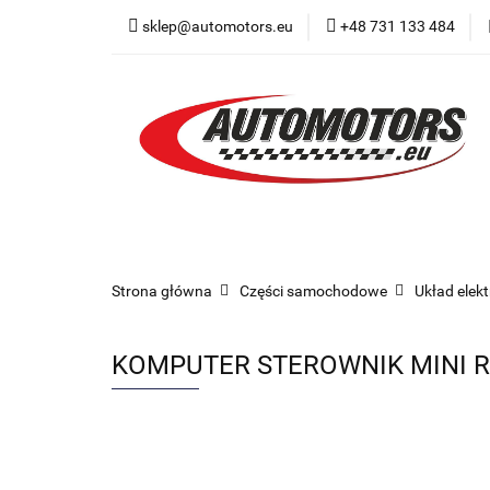
sklep@automotors.eu
+48 731 133 484
Części samochodo
Car audio
Now
Części samochodowe
Części karoserii
Strona główna
Części samochodowe
Układ elek
KOMPUTER STEROWNIK MINI R5