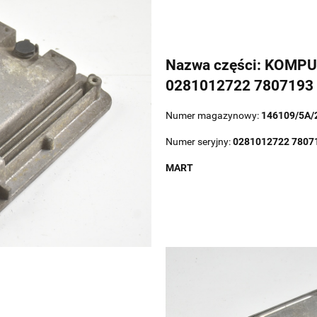
Nazwa części: KOMP
0281012722 7807193
Numer magazynowy:
146109/5A/
Numer seryjny:
0281012722 7807
MART