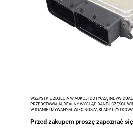
WSZYSTKIE ZDJĘCIA W AUKCJI DOTYCZĄ INDYWIDU
PRZEDSTAWIAJĄ REALNY WYGLĄD DANEJ CZĘŚCI. WI
W STANIE UŻYWANYM, WIĘC NOSZĄ ŚLADY UŻYTKOWA
Przed zakupem proszę zapoznać się