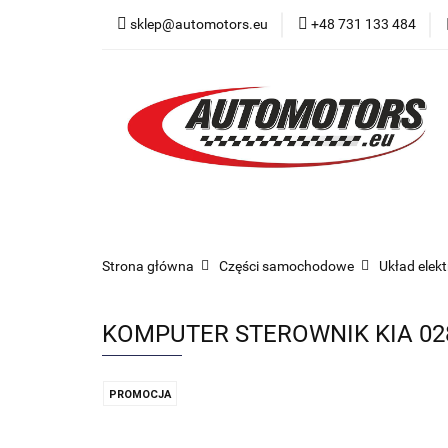
sklep@automotors.eu
+48 731 133 484
Części samochodo
Car audio
Now
Części samochodowe
Części karoserii
Strona główna
Części samochodowe
Układ elek
KOMPUTER STEROWNIK KIA 028
PROMOCJA