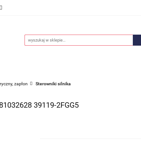
we
Części karoserii
Opony i felgi
Wyposażenie i
ości
Promocje
Opony i felgi
Wyposażenie i akcesoria
Car audio
tryczny, zapłon
Sterowniki silnika
1032628 39119-2FGG5