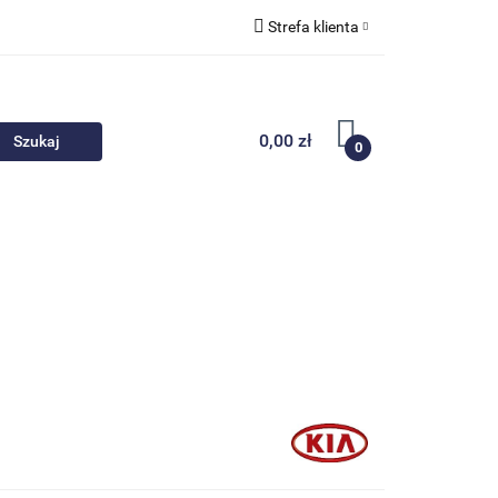
Strefa klienta
 akcesoria
Zaloguj się
Zarejestruj się
0,00 zł
0
Dodaj zgłoszenie
Nowości
Promocje