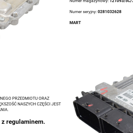
Numer magazynowy:
121093/5C/
Numer seryjny:
0281032628
MART
ALNEGO PRZEDMIOTU ORAZ
ĘKSZOŚĆ NASZYCH CZĘŚCI JEST
NIA.
 z regulaminem.