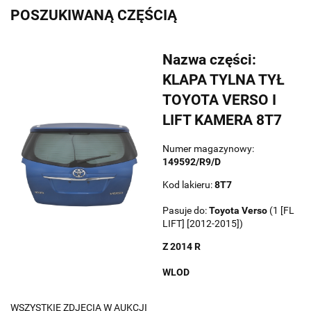
POSZUKIWANĄ CZĘŚCIĄ
Nazwa części:
KLAPA TYLNA TYŁ
TOYOTA VERSO I
LIFT KAMERA 8T7
Numer magazynowy:
149592/R9/D
Kod lakieru:
8T7
Pasuje do:
Toyota
Verso
(1 [FL
LIFT] [2012-2015])
Z 2014 R
WLOD
WSZYSTKIE ZDJĘCIA W AUKCJI