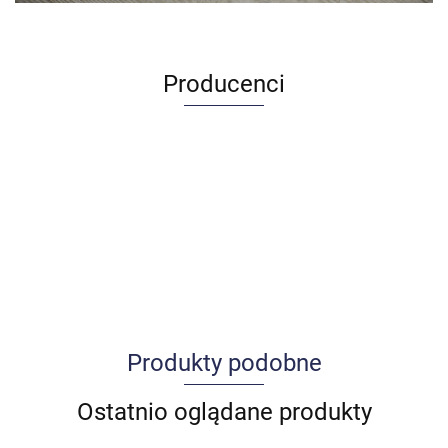
Producenci
Produkty podobne
Allegro_panel.ImageData
Ostatnio oglądane produkty