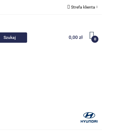
Strefa klienta
 akcesoria
Zaloguj się
Zarejestruj się
0,00 zł
0
Dodaj zgłoszenie
Nowości
Promocje