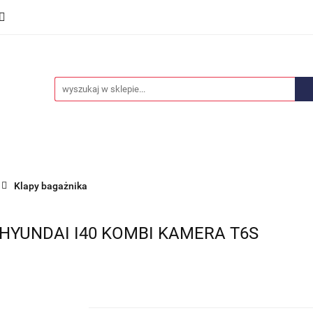
we
Części karoserii
Opony i felgi
Wyposażenie i
ości
Promocje
Opony i felgi
Wyposażenie i akcesoria
Car audio
Klapy bagażnika
HYUNDAI I40 KOMBI KAMERA T6S