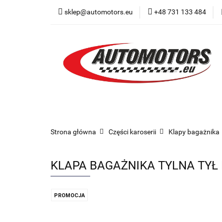
sklep@automotors.eu
+48 731 133 484
Części samochodo
Car audio
Now
Części samochodowe
Części karoserii
Strona główna
Części karoserii
Klapy bagażnika
KLAPA BAGAŻNIKA TYLNA TYŁ 
PROMOCJA