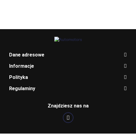
K
T6S
T6S
UB6
WY
BLAUPUNKT
Dane adresowe
Informacje
Polityka
Regulaminy
Znajdziesz nas na
BOSCH