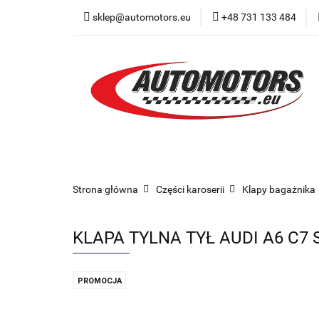
sklep@automotors.eu
+48 731 133 484
Części samochodo
Car audio
Now
Części samochodowe
Części karoserii
Strona główna
Części karoserii
Klapy bagażnika
KLAPA TYLNA TYŁ AUDI A6 C7 
PROMOCJA