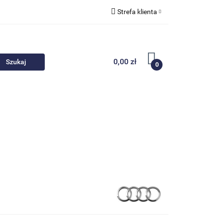
Strefa klienta
 akcesoria
Zaloguj się
Zarejestruj się
0,00 zł
0
Dodaj zgłoszenie
Nowości
Promocje