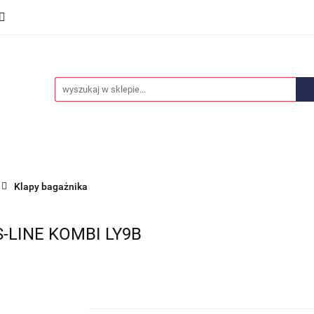
we
Części karoserii
Opony i felgi
Wyposażenie i
ości
Promocje
Opony i felgi
Wyposażenie i akcesoria
Car audio
Klapy bagażnika
S-LINE KOMBI LY9B