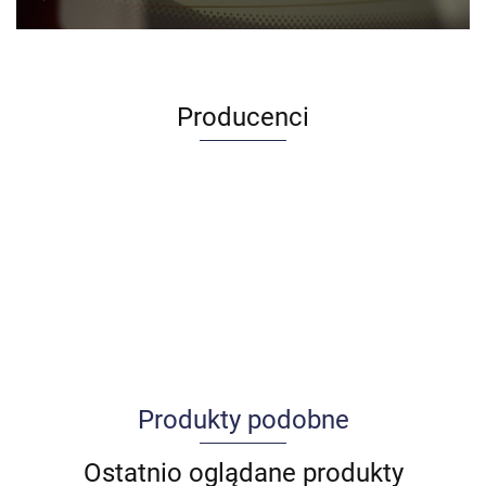
Producenci
Produkty podobne
Allegro_panel.ImageData
Ostatnio oglądane produkty