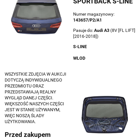
SPORTBACK S-LINE
Numer magazynowy:
143657/P2/A1
Pasuje do:
Audi
A3
(8V [FL LIFT]
[2016-2018])
S-LINE
WLOD
WSZYSTKIE ZDJĘCIA W AUKCJI
DOTYCZĄ INDYWIDUALNEGO
PRZEDMIOTU ORAZ
PRZEDSTAWIAJĄ REALNY
WYGLĄD DANEJ CZĘŚCI.
WIĘKSZOŚĆ NASZYCH CZĘŚCI
JEST W STANIE UŻYWANYM,
WIĘC NOSZĄ ŚLADY
UŻYTKOWANIA.
Przed zakupem