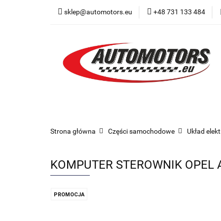
sklep@automotors.eu
+48 731 133 484
Części samochodo
Car audio
Now
Części samochodowe
Części karoserii
Strona główna
Części samochodowe
Układ elek
KOMPUTER STEROWNIK OPEL 
PROMOCJA