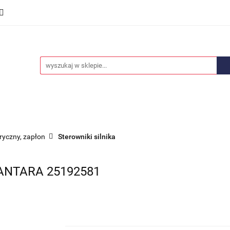
we
Części karoserii
Opony i felgi
Wyposażenie i
ości
Promocje
Opony i felgi
Wyposażenie i akcesoria
Car audio
tryczny, zapłon
Sterowniki silnika
ANTARA 25192581