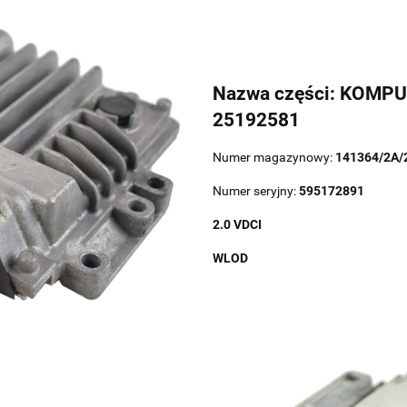
Nazwa części: KOMP
25192581
Numer magazynowy:
141364/2A/
Numer seryjny:
595172891
2.0 VDCI
WLOD