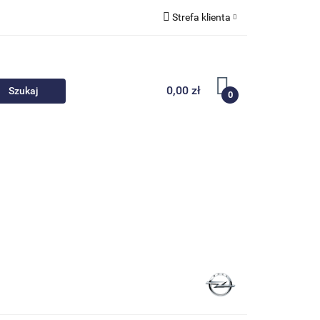
Strefa klienta
 akcesoria
Zaloguj się
Zarejestruj się
0,00 zł
0
Dodaj zgłoszenie
Nowości
Promocje