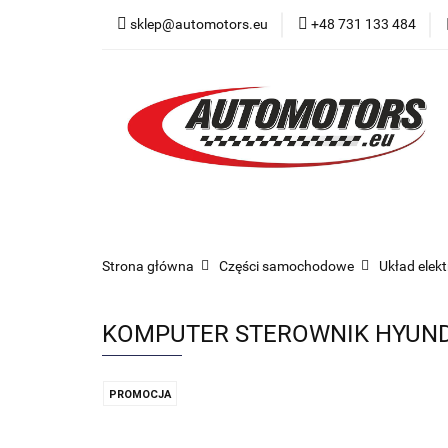
sklep@automotors.eu
+48 731 133 484
Części samochodo
Car audio
Now
Części samochodowe
Części karoserii
Strona główna
Części samochodowe
Układ elek
KOMPUTER STEROWNIK HYUNDA
PROMOCJA