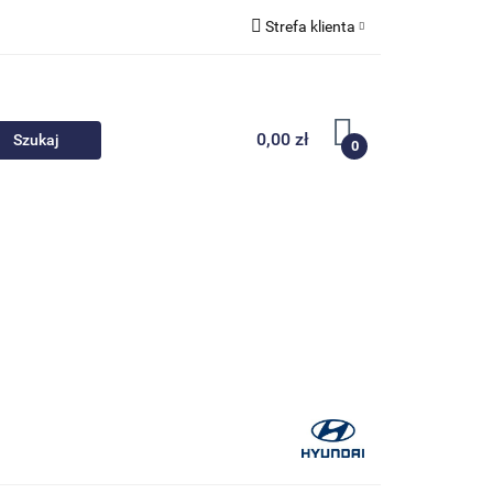
Strefa klienta
 akcesoria
Zaloguj się
Zarejestruj się
0,00 zł
0
Dodaj zgłoszenie
Nowości
Promocje