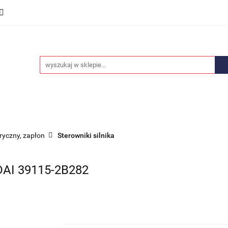
we
Części karoserii
Opony i felgi
Wyposażenie i
ości
Promocje
Opony i felgi
Wyposażenie i akcesoria
Car audio
tryczny, zapłon
Sterowniki silnika
I 39115-2B282