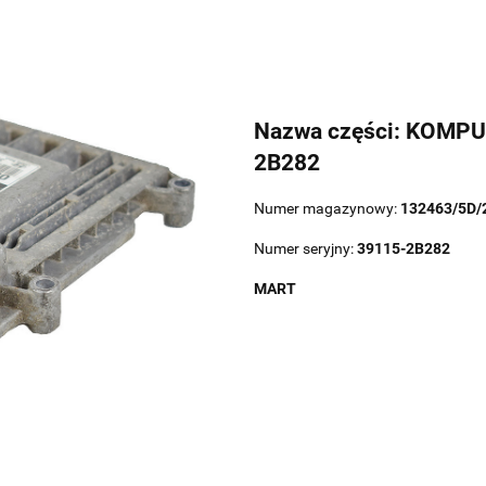
Nazwa części: KOMP
2B282
Numer magazynowy:
132463/5D/
Numer seryjny:
39115-2B282
MART