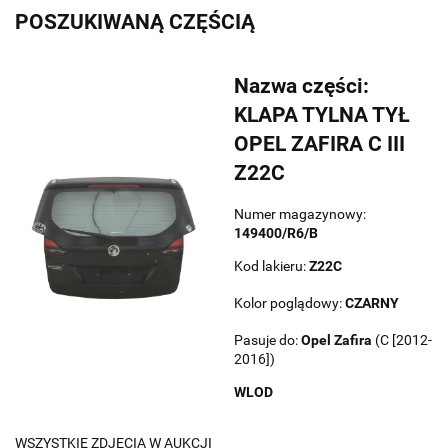
POSZUKIWANĄ CZĘŚCIĄ
Nazwa części:
KLAPA TYLNA TYŁ
OPEL ZAFIRA C III
Z22C
Numer magazynowy:
149400/R6/B
Kod lakieru:
Z22C
Kolor poglądowy:
CZARNY
Pasuje do:
Opel
Zafira
(C [2012-
2016])
WLOD
WSZYSTKIE ZDJĘCIA W AUKCJI