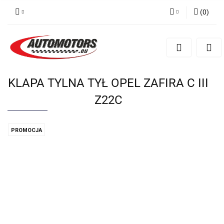
(
0
)
Zaloguj się
Zarejestruj się
Dodaj zgłoszenie
KLAPA TYLNA TYŁ OPEL ZAFIRA C III
Z22C
PROMOCJA