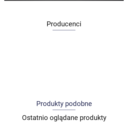
Producenci
Produkty podobne
Allegro_panel.ImageData
Ostatnio oglądane produkty