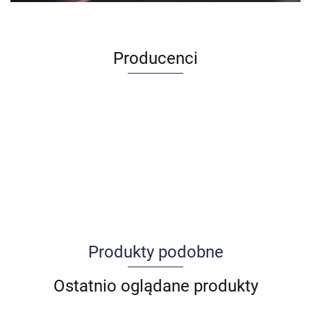
Producenci
Produkty podobne
Allegro_panel.ImageData
Ostatnio oglądane produkty