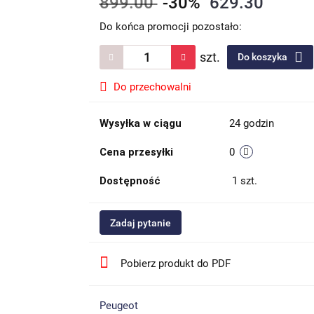
899.00
-30%
629.30
Do końca promocji pozostało:
szt.
Do koszyka
Do przechowalni
Wysyłka w ciągu
24 godzin
Cena przesyłki
0
Dostępność
1
szt.
Zadaj pytanie
Pobierz produkt do PDF
Peugeot