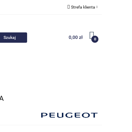
Strefa klienta
 akcesoria
Zaloguj się
Zarejestruj się
0,00 zł
0
Dodaj zgłoszenie
Nowości
Promocje
A