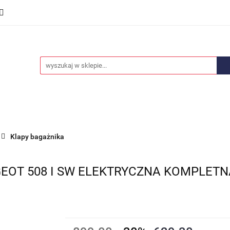
we
Części karoserii
Opony i felgi
Wyposażenie i
ości
Promocje
Opony i felgi
Wyposażenie i akcesoria
Car audio
Klapy bagażnika
GEOT 508 I SW ELEKTRYCZNA KOMPLETN