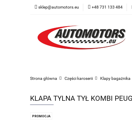
sklep@automotors.eu
+48 731 133 484
Części samochodo
Car audio
Now
Części samochodowe
Części karoserii
Strona główna
Części karoserii
Klapy bagażnika
KLAPA TYLNA TYŁ KOMBI PEU
PROMOCJA