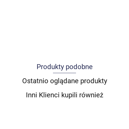
Produkty podobne
Allegro_panel.ImageData
Ostatnio oglądane produkty
Inni Klienci kupili również