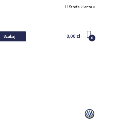
Strefa klienta
 akcesoria
Zaloguj się
Zarejestruj się
0,00 zł
0
Dodaj zgłoszenie
Nowości
Promocje