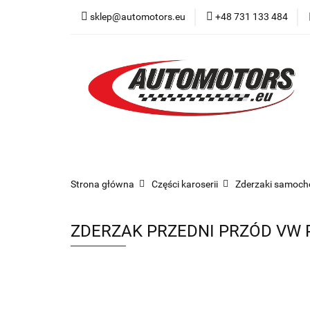
sklep@automotors.eu
+48 731 133 484
Części samochodo
Car audio
Now
Części samochodowe
Części karoserii
Strona główna
Części karoserii
Zderzaki samoc
ZDERZAK PRZEDNI PRZÓD VW 