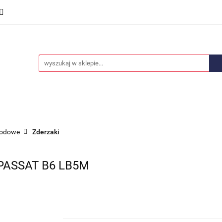
we
Części karoserii
Opony i felgi
Wyposażenie i
ości
Promocje
Opony i felgi
Wyposażenie i akcesoria
Car audio
hodowe
Zderzaki
PASSAT B6 LB5M