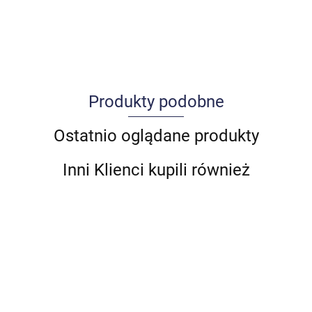
Produkty podobne
Allegro_panel.ImageData
Ostatnio oglądane produkty
Inni Klienci kupili również
ZDE
OBUDOWA
OBUDOWA
OBUDOWA
OBUDOWA
DYFUZOR
PRZ