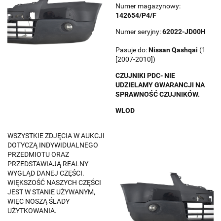
Numer magazynowy:
142654/P4/F
Numer seryjny:
62022-JD00H
Pasuje do:
Nissan
Qashqai
(1
[2007-2010])
CZUJNIKI PDC- NIE
UDZIELAMY GWARANCJI NA
SPRAWNOŚĆ CZUJNIKÓW.
WLOD
WSZYSTKIE ZDJĘCIA W AUKCJI
DOTYCZĄ INDYWIDUALNEGO
PRZEDMIOTU ORAZ
PRZEDSTAWIAJĄ REALNY
WYGLĄD DANEJ CZĘŚCI.
WIĘKSZOŚĆ NASZYCH CZĘŚCI
JEST W STANIE UŻYWANYM,
WIĘC NOSZĄ ŚLADY
UŻYTKOWANIA.