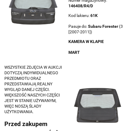
Numer magazynowy:
146408/R4/D
Kod lakieru:
61K
Pasuje do:
Subaru
Forester
(3
[2007-2011])
KAMERA W KLAPIE
MART
WSZYSTKIE ZDJĘCIA W AUKCJI
DOTYCZĄ INDYWIDUALNEGO
PRZEDMIOTU ORAZ
PRZEDSTAWIAJĄ REALNY
WYGLĄD DANEJ CZĘŚCI.
WIĘKSZOŚĆ NASZYCH CZĘŚCI
JEST W STANIE UŻYWANYM,
WIĘC NOSZĄ ŚLADY
UŻYTKOWANIA.
Przed zakupem