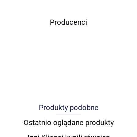
Producenci
Produkty podobne
Allegro_panel.ImageData
Ostatnio oglądane produkty