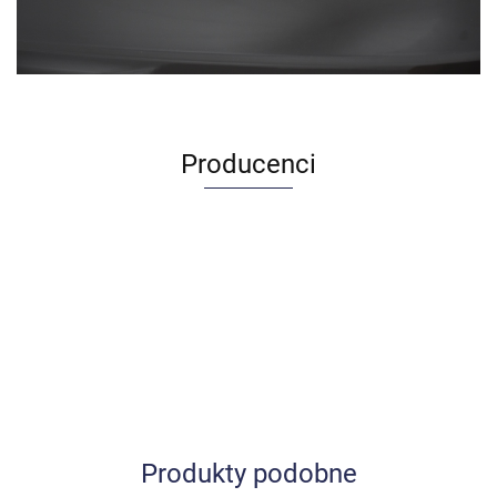
Producenci
Produkty podobne
Allegro_panel.ImageData