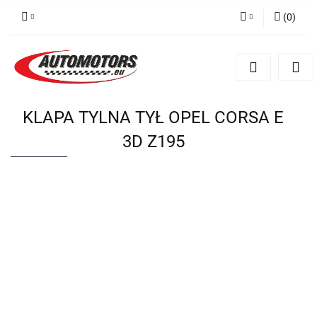
(
0
)
Zaloguj się
Zarejestruj się
Dodaj zgłoszenie
KLAPA TYLNA TYŁ OPEL CORSA E
3D Z195