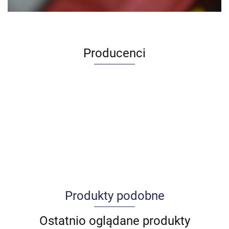
Producenci
Produkty podobne
Allegro_panel.ImageData
Ostatnio oglądane produkty