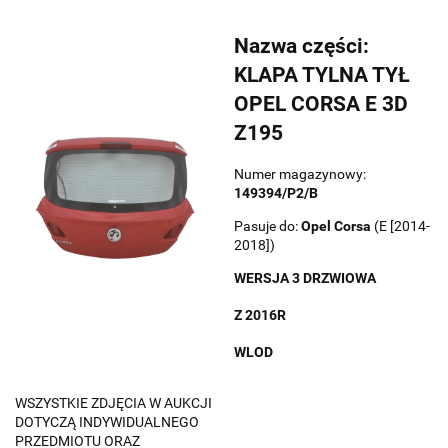
Nazwa części:
KLAPA TYLNA TYŁ
OPEL CORSA E 3D
Z195
Numer magazynowy:
149394/P2/B
Pasuje do:
Opel
Corsa
(E [2014-
2018])
WERSJA 3 DRZWIOWA
Z 2016R
WLOD
WSZYSTKIE ZDJĘCIA W AUKCJI
DOTYCZĄ INDYWIDUALNEGO
PRZEDMIOTU ORAZ