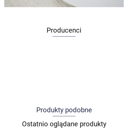
Producenci
Produkty podobne
Allegro_panel.ImageData
Ostatnio oglądane produkty