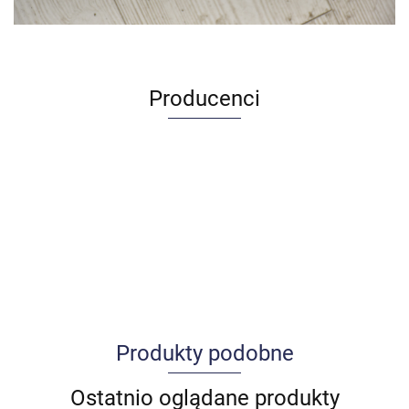
Producenci
Produkty podobne
Allegro_panel.ImageData
Ostatnio oglądane produkty