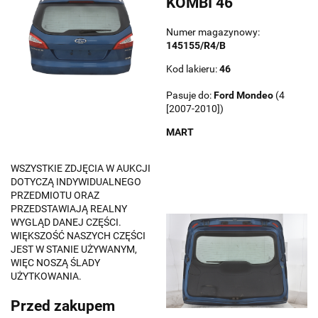
KOMBI 46
Numer magazynowy:
145155/R4/B
Kod lakieru:
46
Pasuje do:
Ford
Mondeo
(4
[2007-2010])
MART
WSZYSTKIE ZDJĘCIA W AUKCJI
DOTYCZĄ INDYWIDUALNEGO
PRZEDMIOTU ORAZ
PRZEDSTAWIAJĄ REALNY
WYGLĄD DANEJ CZĘŚCI.
WIĘKSZOŚĆ NASZYCH CZĘŚCI
JEST W STANIE UŻYWANYM,
WIĘC NOSZĄ ŚLADY
UŻYTKOWANIA.
Przed zakupem