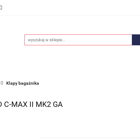
we
Części karoserii
Opony i felgi
Wyposażenie i
ości
Promocje
Opony i felgi
Wyposażenie i akcesoria
Car audio
Klapy bagażnika
 C-MAX II MK2 GA