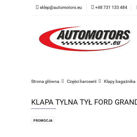
sklep@automotors.eu
+48 731 133 484
Części samochodo
Car audio
Now
Części samochodowe
Części karoserii
Strona główna
Części karoserii
Klapy bagażnika
KLAPA TYLNA TYŁ FORD GRAND
PROMOCJA