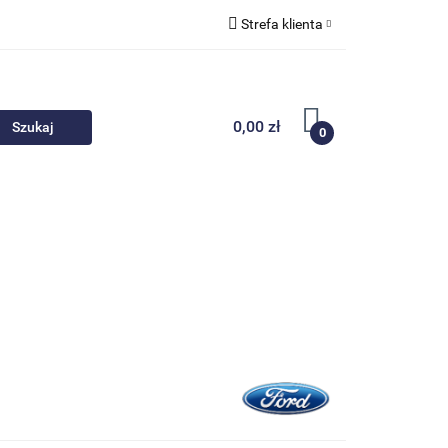
Strefa klienta
 akcesoria
Zaloguj się
Zarejestruj się
0,00 zł
0
Dodaj zgłoszenie
Nowości
Promocje