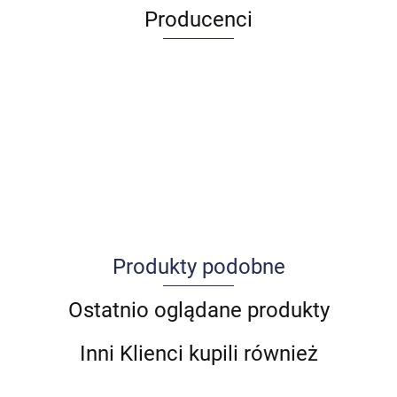
Producenci
Produkty podobne
Allegro_panel.ImageData
Ostatnio oglądane produkty
Inni Klienci kupili również