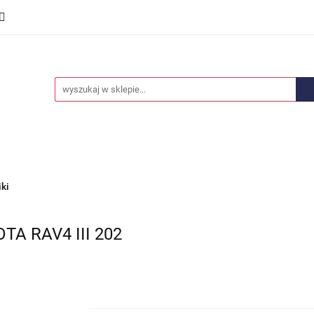
we
Części karoserii
Opony i felgi
Wyposażenie i
ości
Promocje
Opony i felgi
Wyposażenie i akcesoria
Car audio
iki
A RAV4 III 202