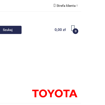
Strefa klienta
 akcesoria
Zaloguj się
Zarejestruj się
0,00 zł
0
Dodaj zgłoszenie
Nowości
Promocje