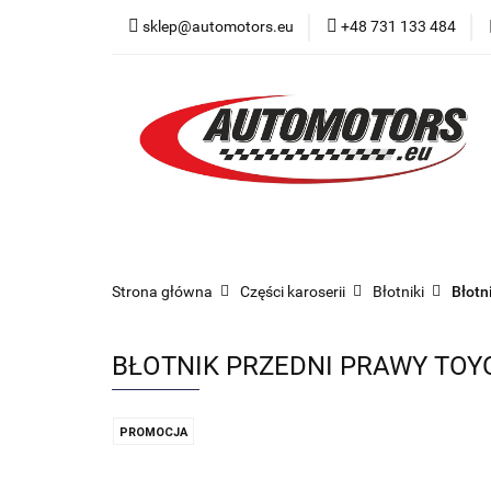
sklep@automotors.eu
+48 731 133 484
Części samochodo
Car audio
Now
Części samochodowe
Części karoserii
Strona główna
Części karoserii
Błotniki
Błotn
BŁOTNIK PRZEDNI PRAWY TOYOT
PROMOCJA