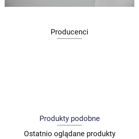
Producenci
Produkty podobne
Allegro_panel.ImageData
Ostatnio oglądane produkty