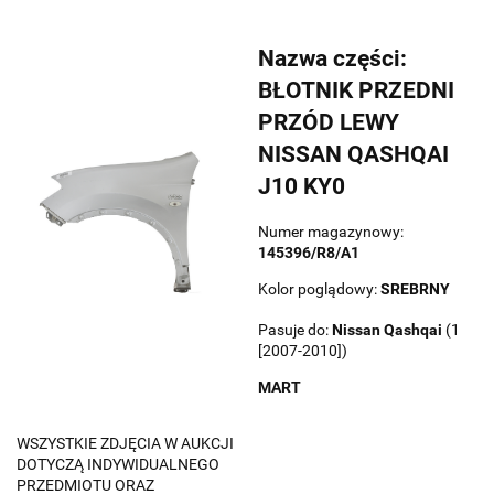
Nazwa części:
BŁOTNIK PRZEDNI
PRZÓD LEWY
NISSAN QASHQAI
J10 KY0
Numer magazynowy:
145396/R8/A1
Kolor poglądowy:
SREBRNY
Pasuje do:
Nissan
Qashqai
(1
[2007-2010])
MART
WSZYSTKIE ZDJĘCIA W AUKCJI
DOTYCZĄ INDYWIDUALNEGO
PRZEDMIOTU ORAZ