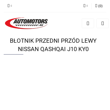
(
0
)
Zaloguj się
Zarejestruj się
Dodaj zgłoszenie
BŁOTNIK PRZEDNI PRZÓD LEWY
NISSAN QASHQAI J10 KY0