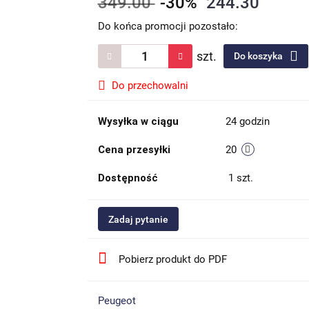
349.00
-30%
244.30
Do końca promocji pozostało:
szt.
Do koszyka
Do przechowalni
Wysyłka w ciągu
24 godzin
Cena przesyłki
20
Dostępność
1
szt.
Zadaj pytanie
Pobierz produkt do PDF
Peugeot