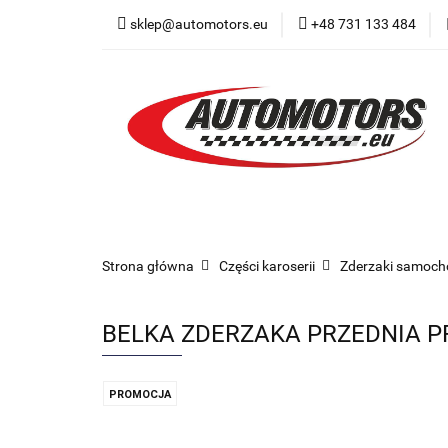
sklep@automotors.eu
+48 731 133 484
Części samochodo
Car audio
Now
Części samochodowe
Części karoserii
Strona główna
Części karoserii
Zderzaki samoc
BELKA ZDERZAKA PRZEDNIA PR
PROMOCJA