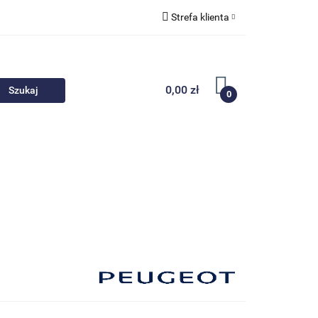
Strefa klienta
 akcesoria
Zaloguj się
Zarejestruj się
0,00 zł
0
Dodaj zgłoszenie
Nowości
Promocje