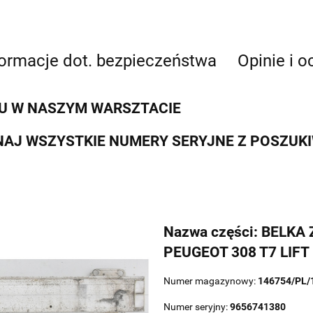
formacje dot. bezpieczeństwa
Opinie i o
U W NASZYM WARSZTACIE
AJ WSZYSTKIE NUMERY SERYJNE Z POSZUK
Nazwa części: BELK
PEUGEOT 308 T7 LIFT
Numer magazynowy:
146754/PL/
Numer seryjny:
9656741380