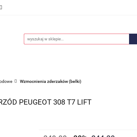
we
Części karoserii
Opony i felgi
Wyposażenie i
ości
Promocje
Opony i felgi
Wyposażenie i akcesoria
Car audio
hodowe
Wzmocnienia zderzaków (belki)
ZÓD PEUGEOT 308 T7 LIFT