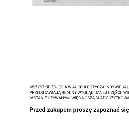
WSZYSTKIE ZDJĘCIA W AUKCJI DOTYCZĄ INDYWIDU
PRZEDSTAWIAJĄ REALNY WYGLĄD DANEJ CZĘŚCI. WI
W STANIE UŻYWANYM, WIĘC NOSZĄ ŚLADY UŻYTKOWA
Przed zakupem proszę zapoznać się