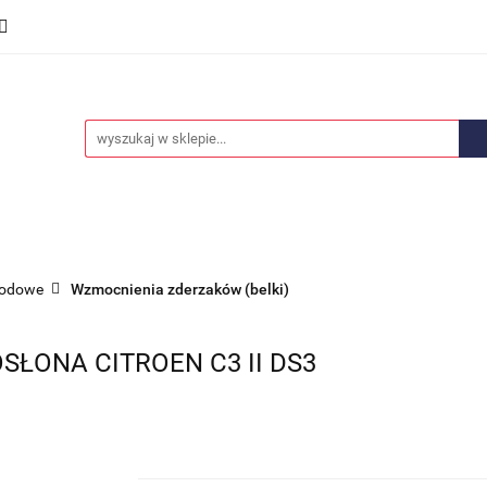
we
Części karoserii
Opony i felgi
Wyposażenie i
ości
Promocje
Opony i felgi
Wyposażenie i akcesoria
Car audio
hodowe
Wzmocnienia zderzaków (belki)
ŁONA CITROEN C3 II DS3