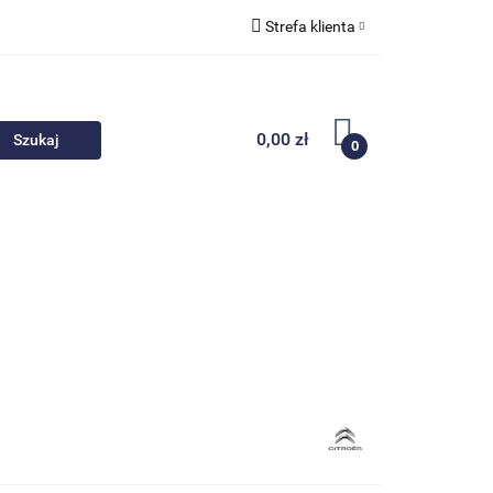
Strefa klienta
 akcesoria
Zaloguj się
Zarejestruj się
0,00 zł
0
Dodaj zgłoszenie
Nowości
Promocje