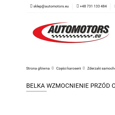
sklep@automotors.eu
+48 731 133 484
Części samochodo
Car audio
Now
Części samochodowe
Części karoserii
Strona główna
Części karoserii
Zderzaki samoc
BELKA WZMOCNIENIE PRZÓD OS