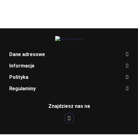
DS3
C
BLAUPUNKT
Dane adresowe
Informacje
Polityka
Regulaminy
BOSCH
Znajdziesz nas na