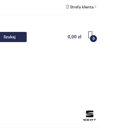
Strefa klienta
 akcesoria
Zaloguj się
Zarejestruj się
0,00 zł
0
Dodaj zgłoszenie
Nowości
Promocje