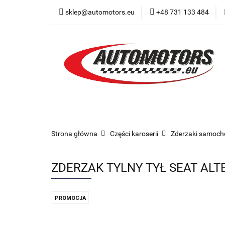
sklep@automotors.eu
+48 731 133 484
Części samochodo
Car audio
Now
Części samochodowe
Części karoserii
Strona główna
Części karoserii
Zderzaki samoc
ZDERZAK TYLNY TYŁ SEAT ALTE
PROMOCJA