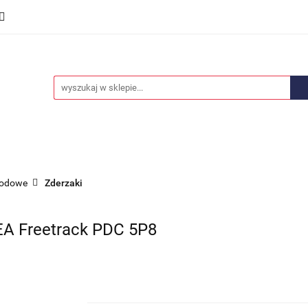
we
Części karoserii
Opony i felgi
Wyposażenie i
ości
Promocje
Opony i felgi
Wyposażenie i akcesoria
Car audio
hodowe
Zderzaki
A Freetrack PDC 5P8