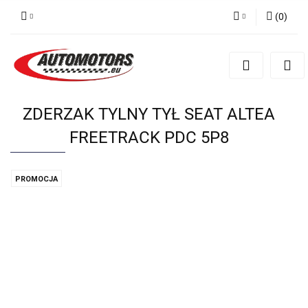
(
0
)
Zaloguj się
Zarejestruj się
Dodaj zgłoszenie
ZDERZAK TYLNY TYŁ SEAT ALTEA
FREETRACK PDC 5P8
PROMOCJA