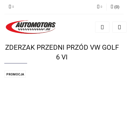
(
0
)
Zaloguj się
Zarejestruj się
Dodaj zgłoszenie
ZDERZAK PRZEDNI PRZÓD VW GOLF
6 VI
PROMOCJA