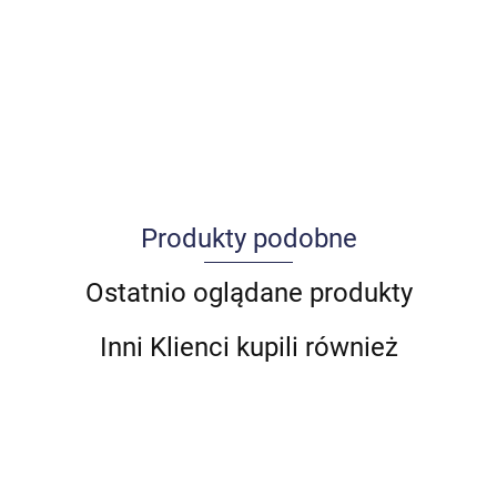
Produkty podobne
Allegro_panel.ImageData
Ostatnio oglądane produkty
Inni Klienci kupili również