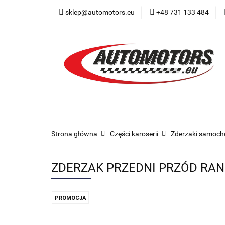
sklep@automotors.eu
+48 731 133 484
Części samochodo
Car audio
Now
Części samochodowe
Części karoserii
Strona główna
Części karoserii
Zderzaki samoc
ZDERZAK PRZEDNI PRZÓD RANG
PROMOCJA