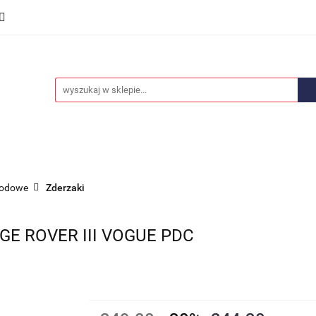
we
Części karoserii
Opony i felgi
Wyposażenie i
ości
Promocje
Opony i felgi
Wyposażenie i akcesoria
Car audio
hodowe
Zderzaki
E ROVER III VOGUE PDC