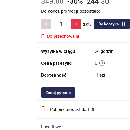
349.00
-30%
244.30
Do końca promocji pozostało:
szt.
Do koszyka
Do przechowalni
Wysyłka w ciągu
24 godzin
Cena przesyłki
0
Dostępność
1
szt.
Zadaj pytanie
Pobierz produkt do PDF
Land Rover