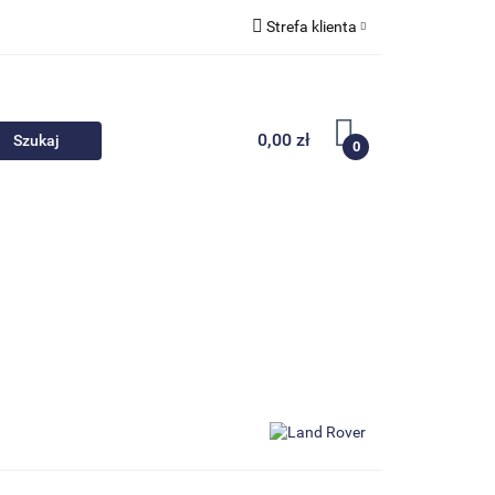
Strefa klienta
 akcesoria
Zaloguj się
Zarejestruj się
0,00 zł
0
Dodaj zgłoszenie
Nowości
Promocje