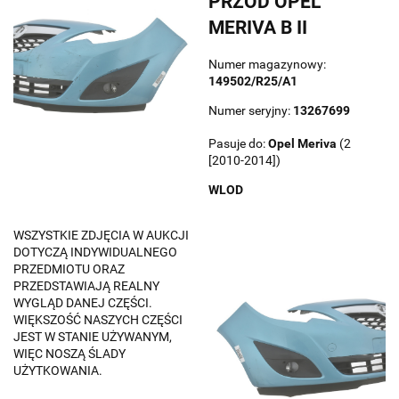
PRZÓD OPEL
MERIVA B II
Numer magazynowy:
149502/R25/A1
Numer seryjny:
13267699
Pasuje do:
Opel
Meriva
(2
[2010-2014])
WLOD
WSZYSTKIE ZDJĘCIA W AUKCJI
DOTYCZĄ INDYWIDUALNEGO
PRZEDMIOTU ORAZ
PRZEDSTAWIAJĄ REALNY
WYGLĄD DANEJ CZĘŚCI.
WIĘKSZOŚĆ NASZYCH CZĘŚCI
JEST W STANIE UŻYWANYM,
WIĘC NOSZĄ ŚLADY
UŻYTKOWANIA.