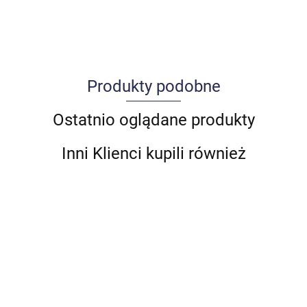
Produkty podobne
Allegro_panel.ImageData
Ostatnio oglądane produkty
Inni Klienci kupili również
ZDE
OBUDOWA
OBUDOWA
OBUDOWA
OBUDOWA
DYFUZOR
PRZ
ZDERZAKA
ZDERZAKA
ZDERZAKA
ZDERZAKA
BENTLEY
SPOJLER
CIT