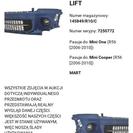
LIFT
Numer magazynowy:
145849/R10/C
Numer seryjny:
7250772
Pasuje do:
Mini
One
(R56
[2006-2010])
Pasuje do:
Mini
Cooper
(R56
[2006-2010])
MART
WSZYSTKIE ZDJĘCIA W AUKCJI
DOTYCZĄ INDYWIDUALNEGO
PRZEDMIOTU ORAZ
PRZEDSTAWIAJĄ REALNY
WYGLĄD DANEJ CZĘŚCI.
WIĘKSZOŚĆ NASZYCH CZĘŚCI
JEST W STANIE UŻYWANYM,
WIĘC NOSZĄ ŚLADY