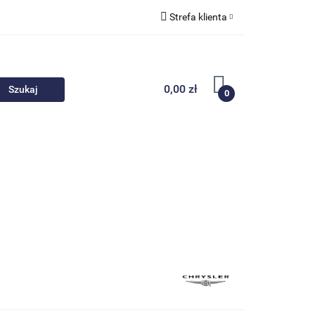
Strefa klienta
 akcesoria
Zaloguj się
Zarejestruj się
0,00 zł
0
Dodaj zgłoszenie
Nowości
Promocje