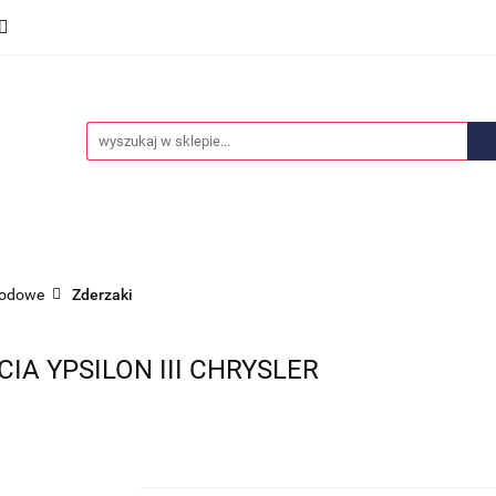
we
Części karoserii
Opony i felgi
Wyposażenie i
ości
Promocje
Opony i felgi
Wyposażenie i akcesoria
Car audio
hodowe
Zderzaki
IA YPSILON III CHRYSLER