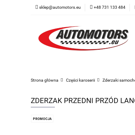
sklep@automotors.eu
+48 731 133 484
Części samochodo
Car audio
Now
Części samochodowe
Części karoserii
Strona główna
Części karoserii
Zderzaki samoc
ZDERZAK PRZEDNI PRZÓD LANC
PROMOCJA