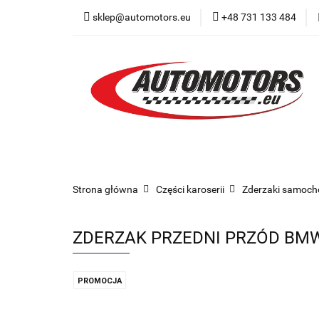
sklep@automotors.eu
+48 731 133 484
Części samochodo
Car audio
Now
Części samochodowe
Części karoserii
Strona główna
Części karoserii
Zderzaki samoc
ZDERZAK PRZEDNI PRZÓD BMW 1
PROMOCJA