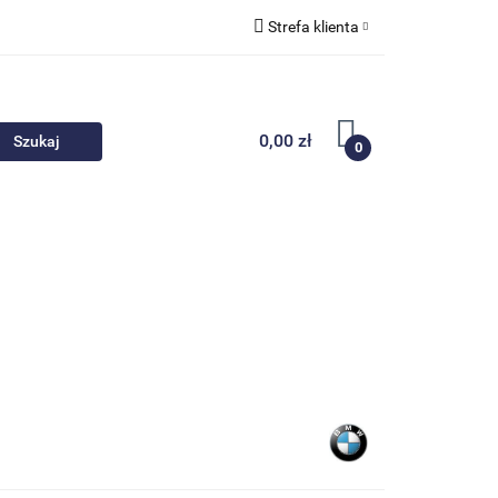
Strefa klienta
 akcesoria
Zaloguj się
Zarejestruj się
0,00 zł
0
Dodaj zgłoszenie
Nowości
Promocje