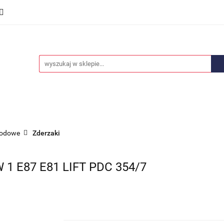
we
Części karoserii
Opony i felgi
Wyposażenie i
ości
Promocje
Opony i felgi
Wyposażenie i akcesoria
Car audio
hodowe
Zderzaki
 E87 E81 LIFT PDC 354/7