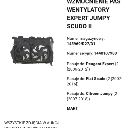
WZMOCNIENIE PAS
WENTYLATORY
EXPERT JUMPY
SCUDO II
Numer magazynowy:
145969/R27/D1
Numer seryjny:
1440107980
Pasuje do:
Peugeot
Expert
(2
[2006-2012])
Pasuje do:
Fiat
Scudo
(2 [2007-
2016])
Pasuje do:
Citroen
Jumpy
(2
[2007-2018])
MART
WSZYSTKIE ZDJĘCIA W AUKCJI