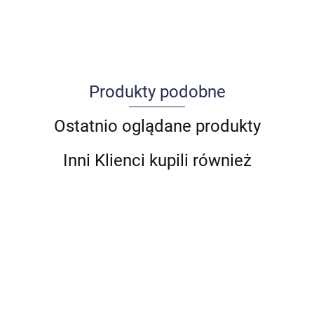
Produkty podobne
Allegro_panel.ImageData
Ostatnio oglądane produkty
Inni Klienci kupili również
BENTLEY
WZMOCNIENIE
WZMOCNIENIE
WZMOCNIENI