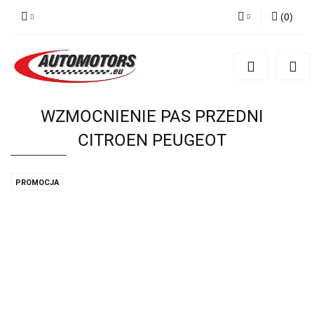
(
0
)
Zaloguj się
Zarejestruj się
Dodaj zgłoszenie
WZMOCNIENIE PAS PRZEDNI
CITROEN PEUGEOT
PROMOCJA