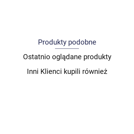
Produkty podobne
Allegro_panel.ImageData
Ostatnio oglądane produkty
Inni Klienci kupili również