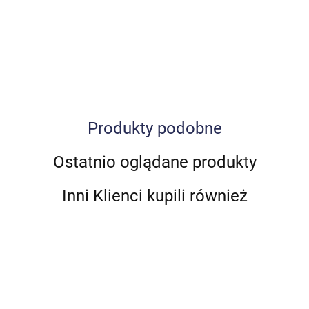
Produkty podobne
Allegro_panel.ImageData
Ostatnio oglądane produkty
Inni Klienci kupili również