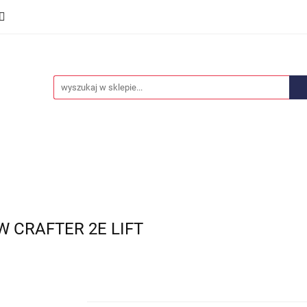
we
Części karoserii
Opony i felgi
Wyposażenie i
ości
Promocje
Opony i felgi
Wyposażenie i akcesoria
Car audio
 CRAFTER 2E LIFT