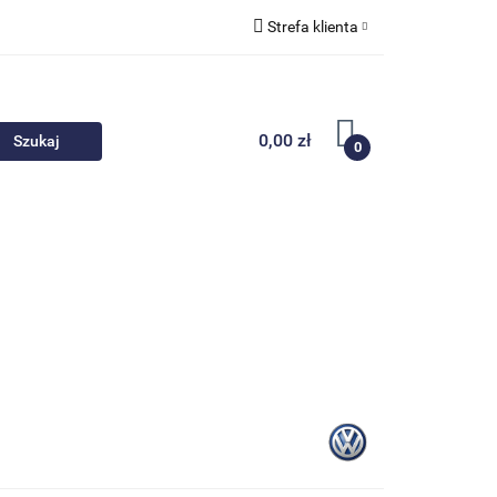
Strefa klienta
 akcesoria
Zaloguj się
Zarejestruj się
0,00 zł
0
Dodaj zgłoszenie
Nowości
Promocje