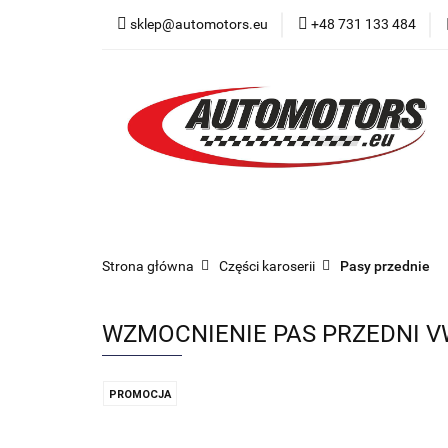
sklep@automotors.eu
+48 731 133 484
Części samochodo
Car audio
Now
Części samochodowe
Części karoserii
Strona główna
Części karoserii
Pasy przednie
WZMOCNIENIE PAS PRZEDNI VW
PROMOCJA