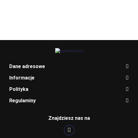
QUATTROPORTE
AVENSIS T27
314.30
V 5
BLAUPUNKT
Dane adresowe
Informacje
Polityka
Regulaminy
BOSCH
Znajdziesz nas na